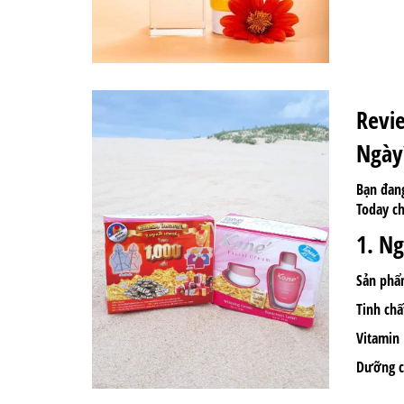
Revi
Ngày
Bạn đang
Today ch
1. N
Sản phẩm
Tinh chấ
Vitamin 
Dưỡng ch