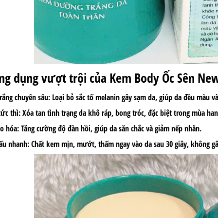
ông dụng vượt trội của Kem Body Ốc Sên Ne
ắng chuyên sâu: Loại bỏ sắc tố melanin gây sạm da, giúp da đều màu và
ức thì: Xóa tan tình trạng da khô ráp, bong tróc, đặc biệt trong mùa h
o hóa: Tăng cường độ đàn hồi, giúp da săn chắc và giảm nếp nhăn.
u nhanh: Chất kem mịn, mướt, thấm ngay vào da sau 30 giây, không gây