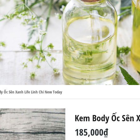
y Ốc Sên Xanh Life Linh Chi New Today
Kem Body Ốc Sên X
185,000₫