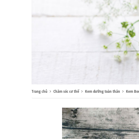
Trang chủ
Chăm sóc cơ thể
Kem dưỡng toàn thân
Kem Bod