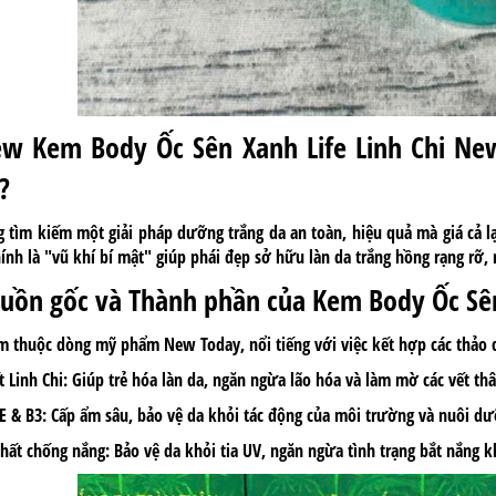
ew Kem Body Ốc Sên Xanh Life Linh Chi Ne
?
 tìm kiếm một giải pháp dưỡng trắng da an toàn, hiệu quả mà giá cả l
ính là "vũ khí bí mật" giúp phái đẹp sở hữu làn da trắng hồng rạng rỡ,
guồn gốc và Thành phần của Kem Body Ốc S
 thuộc dòng mỹ phẩm New Today, nổi tiếng với việc kết hợp các thảo d
t Linh Chi: Giúp trẻ hóa làn da, ngăn ngừa lão hóa và làm mờ các vết t
E & B3: Cấp ẩm sâu, bảo vệ da khỏi tác động của môi trường và nuôi dư
ất chống nắng: Bảo vệ da khỏi tia UV, ngăn ngừa tình trạng bắt nắng kh