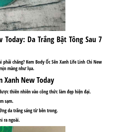
w Today: Da Trắng Bật Tông Sau 7
ại phải chăng? Kem Body Ốc Sên Xanh Life Linh Chi New
 mịn màng như lụa.
ên Xanh New Today
ược thiên nhiên vào công thức làm đẹp hiện đại.
hâm sạm.
ỡng da trắng sáng từ bên trong.
i ra ngoài.