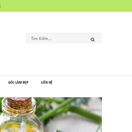
c
GÓC LÀM ĐẸP
LIÊN HỆ