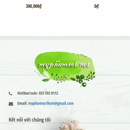
300,000₫
0₫
Hotline/zalo: 033 593 8112
Email:
myphamso1hcm@gmail.com
Kết nối với chúng tôi