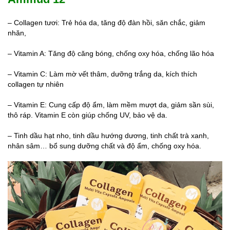
– Collagen tươi: Trẻ hóa da, tăng độ đàn hồi, săn chắc, giảm
nhăn,
– Vitamin A: Tăng độ căng bóng, chống oxy hóa, chống lão hóa
– Vitamin C: Làm mờ vết thâm, dưỡng trắng da, kích thích
collagen tự nhiên
– Vitamin E: Cung cấp độ ẩm, làm mềm mượt da, giảm sần sùi,
thô ráp. Vitamin E còn giúp chống UV, bảo vệ da.
– Tinh dầu hạt nho, tinh dầu hướng dương, tinh chất trà xanh,
nhân sâm… bổ sung dưỡng chất và độ ẩm, chống oxy hóa.