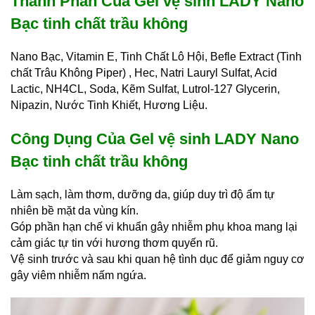
Thành Phần Của Gel vệ sinh LADY Nano
Bạc tinh chất trầu không
Nano Bạc, Vitamin E, Tinh Chất Lô Hội, Befle Extract (Tinh
chất Trâu Không Piper) , Hec, Natri Lauryl Sulfat, Acid
Lactic, NH4CL, Soda, Kẽm Sulfat, Lutrol-127 Glycerin,
Nipazin, Nước Tinh Khiết, Hương Liệu.
Công Dụng Của Gel vệ sinh LADY Nano
Bạc tinh chất trầu không
Làm sạch, làm thơm, dưỡng da, giúp duy trì độ ẩm tự
nhiên bề mặt da vùng kín.
Góp phần hạn chế vi khuẩn gây nhiễm phụ khoa mang lại
cảm giác tự tin với hương thơm quyến rũ.
Vệ sinh trước và sau khi quan hệ tình dục để giảm nguy cơ
gây viêm nhiễm nấm ngứa.