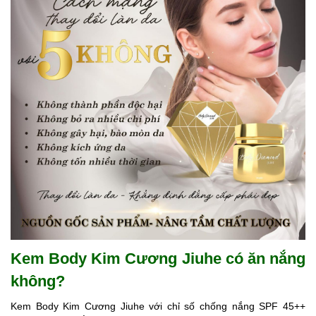
Kem Body Kim Cương Jiuhe c
ó
ă
n
n
ắng
k
hông?
Kem Body Kim Cương Jiuhe với chỉ số chống nắng SPF 45++