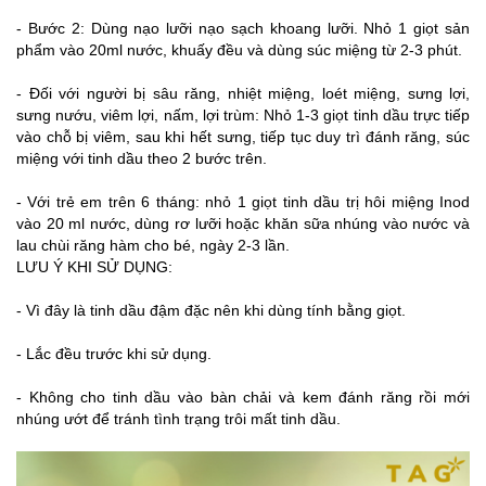
- Bước 2: Dùng nạo lưỡi nạo sạch khoang lưỡi. Nhỏ 1 giọt sản
phẩm vào 20ml nước, khuấy đều và dùng súc miệng từ 2-3 phút.
- Đối với người bị sâu răng, nhiệt miệng, loét miệng, sưng lợi,
sưng nướu, viêm lợi, nấm, lợi trùm: Nhỏ 1-3 giọt tinh dầu trực tiếp
vào chỗ bị viêm, sau khi hết sưng, tiếp tục duy trì đánh răng, súc
miệng với tinh dầu theo 2 bước trên.
- Với trẻ em trên 6 tháng: nhỏ 1 giọt tinh dầu trị hôi miệng Inod
vào 20 ml nước, dùng rơ lưỡi hoặc khăn sữa nhúng vào nước và
lau chùi răng hàm cho bé, ngày 2-3 lần.
LƯU Ý KHI SỬ DỤNG:
- Vì đây là tinh dầu đậm đặc nên khi dùng tính bằng giọt.
- Lắc đều trước khi sử dụng.
- Không cho tinh dầu vào bàn chải và kem đánh răng rồi mới
nhúng ướt để tránh tình trạng trôi mất tinh dầu.