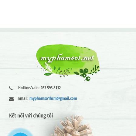
Hotline/zalo: 033 593 8112
Email:
myphamso1hcm@gmail.com
Kết nối với chúng tôi